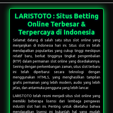
KEBIJAKAN PRIVASI
PERSETUJUAN COOKIES
LARISTOTO : Situs Betting
Online Terbesar &
Terpercaya di Indonesia
Selamat datang di salah satu situs slot online yang
menjanjikan di Indonesia hari ini. Situs slot ini telah
mendapatkan popularitas yang cukup tinggi meskipun
relatif baru, berkat tingginya tingkat pengembalian
(RTP) dalam permainan slot online yang disediakannya.
Seiring dengan perkembangan zaman, situs slot terbaru
ini telah diperbarui secara teknologi dengan
menggunakan HTML5, yang menghasilkan tampilan
grafis permainan yang lebih modern, audio yang lebih
jelas, dan antarmuka pengguna yang lebih lancar.
LARISTOTO
telah resmi menjadi situs slot online yang
memiliki beberapa lisensi dari lembaga pengawas