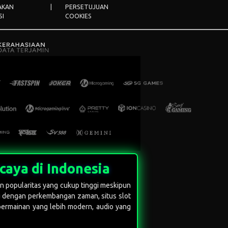
AKAN
|
PERSETUJUAN
SI
COOKIES
caya di Indonesia
tkan popularitas yang cukup tinggi meskipun
ing dengan perkembangan zaman, situs slot
permainan yang lebih modern, audio yang