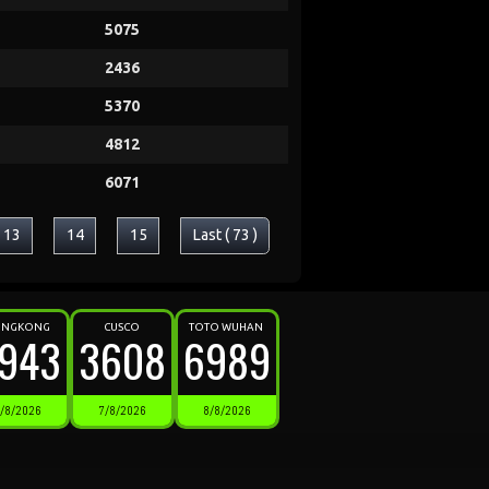
5075
2436
5370
4812
6071
13
14
15
Last ( 73 )
ONGKONG
CUSCO
TOTO WUHAN
943
3608
6989
/8/2026
7/8/2026
8/8/2026