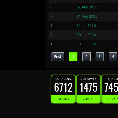
6
02 Aug 2026
7
01 Aug 2026
8
31 Jul 2026
9
30 Jul 2026
10
29 Jul 2026
First
1
2
3
4
CARTAGENA
DUBROVNIK
PRAGU
6712
1475
74
7/8/2026
7/8/2026
7/8/20