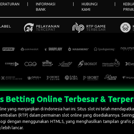
PERATURAN
|
INFORMASI
|
HUBUNGI
|
KEBIJ
BANK
KAMI
PRIVA
s Betting Online Terbesar & Terper
line yang menjanjikan di Indonesia hari ini. Situs slot ini telah mendapa
engembalian (RTP) dalam permainan slot online yang disediakannya. Seir
knologi dengan menggunakan HTML5, yang menghasilkan tampilan grafis 