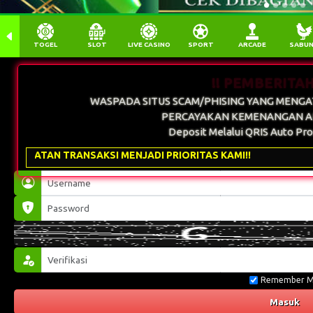
TOGEL
SLOT
LIVE CASINO
SPORT
ARCADE
SABU
!! PEMBERITAH
WASPADA SITUS SCAM/PHISING YANG MENGA
PERCAYAKAN KEMENANGAN AN
Deposit Melalui QRIS Auto Pro
EPATAN TRANSAKSI MENJADI PRIORITAS KAMI!!