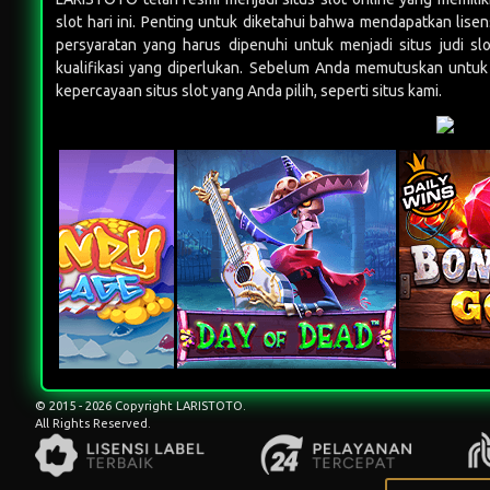
slot online yang disediakannya. Seiring dengan perkembangan za
teknologi dengan menggunakan HTML5, yang menghasilkan tam
yang lebih jelas, dan antarmuka pengguna yang lebih lancar.
LARISTOTO
telah resmi menjadi situs slot online yang memilik
slot hari ini. Penting untuk diketahui bahwa mendapatkan lise
persyaratan yang harus dipenuhi untuk menjadi situs judi s
kualifikasi yang diperlukan. Sebelum Anda memutuskan untuk 
kepercayaan situs slot yang Anda pilih, seperti situs kami.