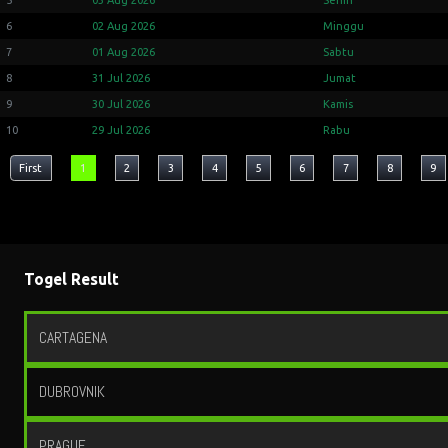
2
06 Aug 2026
Kamis
3
05 Aug 2026
Rabu
4
04 Aug 2026
Selasa
5
03 Aug 2026
Senin
6
02 Aug 2026
Minggu
7
01 Aug 2026
Sabtu
8
31 Jul 2026
Jumat
9
30 Jul 2026
Kamis
10
29 Jul 2026
Rabu
First
1
2
3
4
5
6
7
8
9
Togel Result
07-08-2026