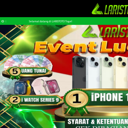
Selamat datang di LARISTOTO Togel