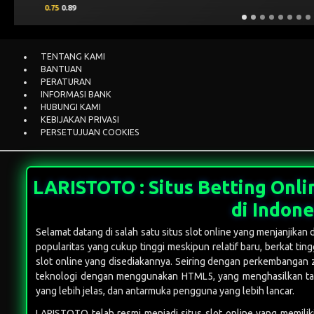
0 : 0
Previous
BET NOW
Sevilla
0.25
0.95
TENTANG KAMI
BANTUAN
PERATURAN
INFORMASI BANK
HUBUNGI KAMI
KEBIJAKAN PRIVASI
PERSETUJUAN COOKIES
LARISTOTO : Situs Betting Onli
di Indone
Selamat datang di salah satu situs slot online yang menjanjikan di
popularitas yang cukup tinggi meskipun relatif baru, berkat ti