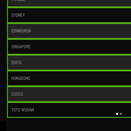
09-08-2026
09-08-2026
09-08-2026
09-08-2026
09-08-2026
08-08-2026
08-08-2026
08-08-2026