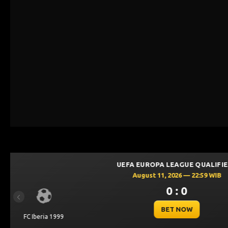
09-08-2026
SPAIN LA LI
August 16, 2026 — 0