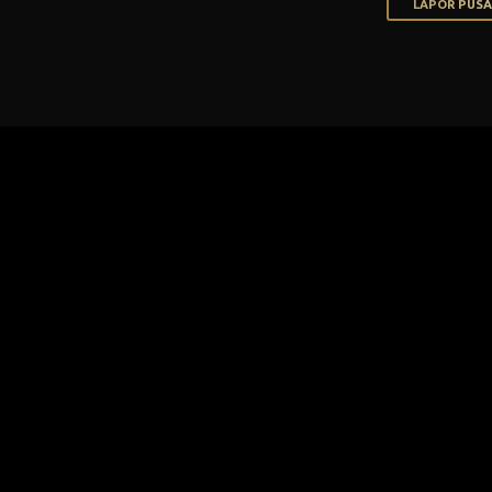
© 2015 - 2026 Copyright LARISTOTO.
All Rights Reserved.
LAPOR PUSA