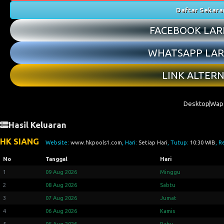
Remember 
Masuk
Daftar Sekara
FACEBOOK LAR
WHATSAPP LAR
LINK ALTERN
Desktop
Wap
Hasil Keluaran
HK SIANG
Website:
www.hkpools1.com
, Hari:
Setiap Hari
, Tutup:
10:30 WIB
, R
No
Tanggal
Hari
1
09 Aug 2026
Minggu