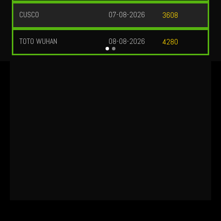
HONGKONG
07-08-2026
9943
CUSCO
07-08-2026
3608
TOTO WUHAN
08-08-2026
4280