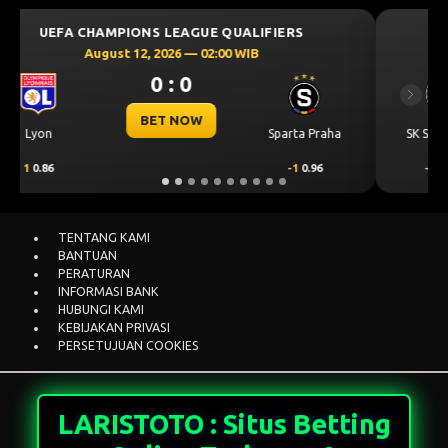
UEFA CHAMPIONS LEAGUE QUALIFIERS
August 12, 2026 — 01:30 WIB
0 : 0
Previous
Next
BET NOW
SK Sturm Graz
Fenerbahce
-0.5
0.95
0.5
0.87
TENTANG KAMI
BANTUAN
PERATURAN
INFORMASI BANK
HUBUNGI KAMI
KEBIJAKAN PRIVASI
PERSETUJUAN COOKIES