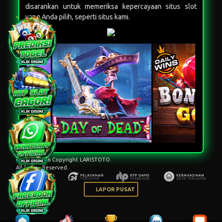
berhasil memenuhi semua kualifikasi yang diperlukan.
Sebelum Anda memutuskan untuk bermain slot online,
disarankan untuk memeriksa kepercayaan situs slot
yang Anda pilih, seperti situs kami.
© 2015 - 2026 Copyright LARISTOTO.
All Rights Reserved.
LAPOR PUSAT