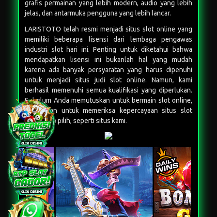
jelas, dan antarmuka pengguna yang lebih lancar.
LARISTOTO
telah resmi menjadi situs slot online yang
memiliki beberapa lisensi dari lembaga pengawas
industri slot hari ini. Penting untuk diketahui bahwa
mendapatkan lisensi ini bukanlah hal yang mudah
karena ada banyak persyaratan yang harus dipenuhi
untuk menjadi situs judi slot online. Namun, kami
berhasil memenuhi semua kualifikasi yang diperlukan.
Sebelum Anda memutuskan untuk bermain slot online,
disarankan untuk memeriksa kepercayaan situs slot
yang Anda pilih, seperti situs kami.