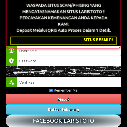
WASPADA SITUS SCAM/PHISING YANG
MENGATASNAMAKAN SITUS LARISTOTO !!
PERCAYAKAN KEMENANGAN ANDA KEPADA
KAMI.
Deposit Melalui QRIS Auto Proses Dalam 1 Detik.
SITUS RESMI PAY4D - KECEPATA
Remember Me
Masuk
Daftar Sekarang
FACEBOOK LARISTOTO