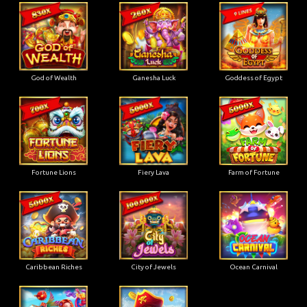
God of Wealth
Ganesha Luck
Goddess of Egypt
Fortune Lions
Fiery Lava
Farm of Fortune
Caribbean Riches
City of Jewels
Ocean Carnival