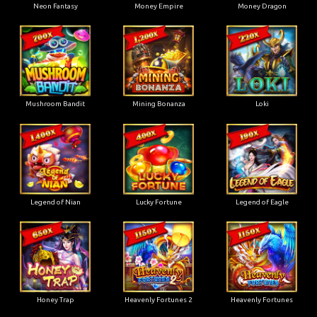
Neon Fantasy
Money Empire
Money Dragon
Mushroom Bandit
Mining Bonanza
Loki
Legend of Nian
Lucky Fortune
Legend of Eagle
Honey Trap
Heavenly Fortunes 2
Heavenly Fortunes