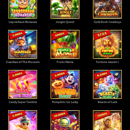
Leprechaun Bonanza
Jungle Quest
Gold Rush Cowboys
Guardian of The Museum
Fruits Mania
Fortune Jewels I
Candy Super Tumble
Pumpkins Go Lucky
Beasts of Luck